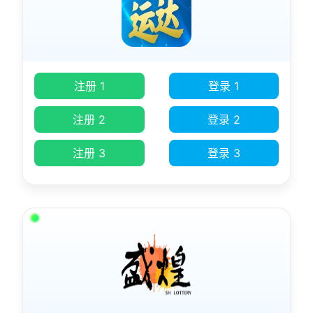
投,按你的资金做好倍投,可以稳定赚钱,只要不是几连挂就不
会赔.
五
后一的简单玩法
大家可以看下走势就知道，
奇偶奇偶（叠号）这样的
定位胆
形态不会连续不断出现
利用定位上面大小单双直落的规律来买号（注：此方法会有
周期性，大家看好再用。）
先把公式发上来
1＝3579 2＝0468 3＝1579 4＝0268 5＝1379 6＝0248 7＝
1359 8＝0246 9＝1357
好了个位开什么下期就买对应的号码，要诀是每期的号码都
是根据上期开出号码决定的，并不是固定守号
4 回复