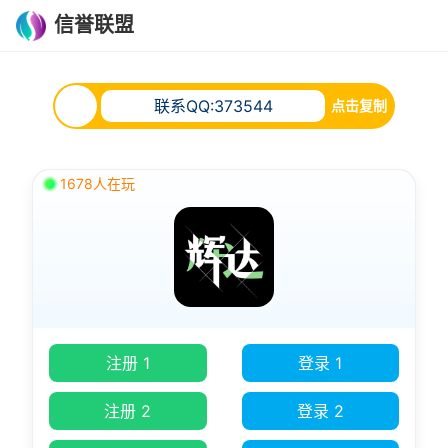
奇趣腾讯分分彩
Admin
点击重新加载
2025-10-5 10:12:02
4
1579
腾讯三分后一准确率96%的方法
一、4 码后一4 期
方法
计划
的和尾+ 2
三星
，然后取对码一起形成4 个数字，对应数如下：
和尾： 得数：
16 3849
27 0549
38 0516
49 1627
50 2738
二、利用对码组合，按一定的方法进行计算，得出后一的4
胆4 期守号技巧。