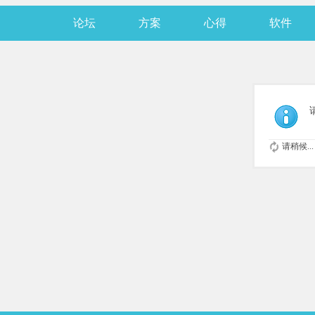
论坛
方案
心得
软件
请稍候...