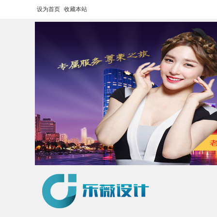
设为首页
收藏本站