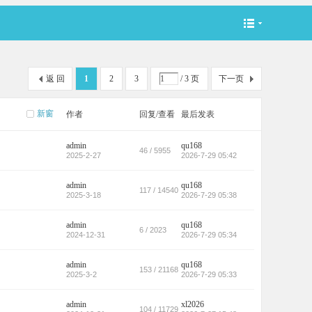
索
返 回
1
2
3
/ 3 页
下一页
新窗
作者
回复/查看
最后发表
admin
qu168
46 / 5955
2025-2-27
2026-7-29 05:42
admin
qu168
117 / 14540
2025-3-18
2026-7-29 05:38
admin
qu168
6 / 2023
2024-12-31
2026-7-29 05:34
admin
qu168
153 / 21168
2025-3-2
2026-7-29 05:33
admin
xl2026
104 / 11729