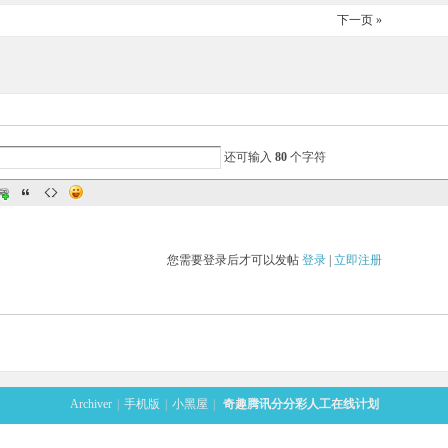
下一页 »
还可输入
80
个字符
您需要登录后才可以发帖
登录
|
立即注册
Archiver
|
手机版
|
小黑屋
|
奇趣腾讯分分彩人工在线计划