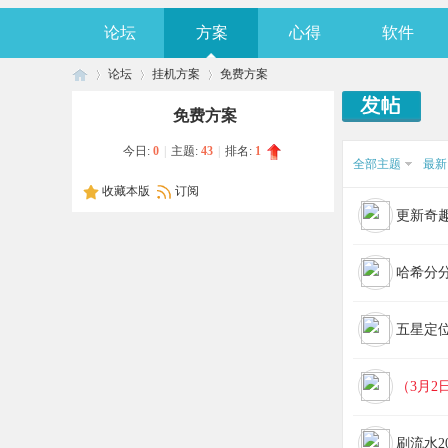
论坛
方案
心得
软件
论坛
挂机方案
免费方案
免费方案
今日:
0
|
主题:
43
|
排名:
1
奇
»
›
›
全部主题
最新
收藏本版
订阅
更新奇趣
哈希分
五星定
趣
（3月2
刷流水2