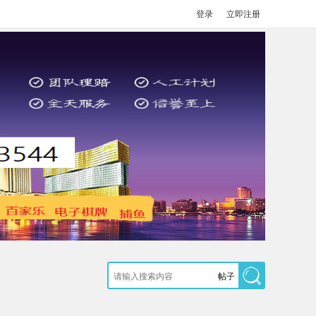
登录
立即注册
帖子
搜