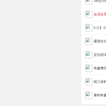
100注
会员分享
分
8.11
通用分
定位胆冷
分
奇趣腾讯
组三挂机
暴利奇