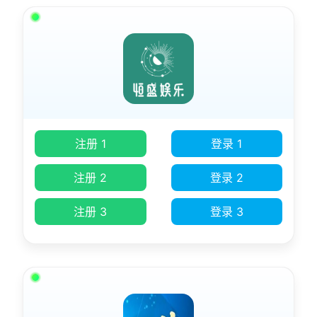
2. 谨慎调整下注额：即使观察到某种牌路走势，也不要盲目加大
下注额。保持谨慎的心态，合理控制下注额度，避免过度冒险。
3. 长期观察：牌路走势并非绝对可靠的预测指标，因此长期观察
是必要的。通过记录和分析多局游戏的牌路，可以发现更多规律和
趋势，并作出相应调整。
4. 多样化策略：除了依赖牌路走势，玩家可以尝试其他多样化的
策略，如逆向下注、固定
倍投
等。不断尝试和调整不同的策略，根
据实际情况选择最适合自己的方式。
5. 控制情绪：在百家乐游戏中，保持冷静和理性的心态非常重
要。无论是赢还是输，都要保持情绪的稳定，避免被情绪左右而做
出冲动的决策。
百家乐看路技巧确实是许多玩家在游戏中提升胜率的重要工具。然
而，需要注意的是，牌路走势并非绝对准确的预测方法，胜负仍然
取决于运气和随机性。因此，在运用牌路技巧时，玩家应保持谨
慎，合理控制下注额度，并结合其他因素进行综合考量。最重要的
是享受游戏过程，不将输赢作为唯一目标，以娱乐为主，并且遵循
适度的原则，理性进行游戏。