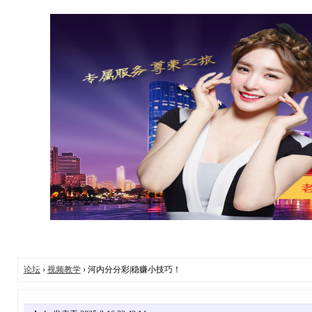
论坛
›
视频教学
› 河内分分彩|稳赚小技巧！