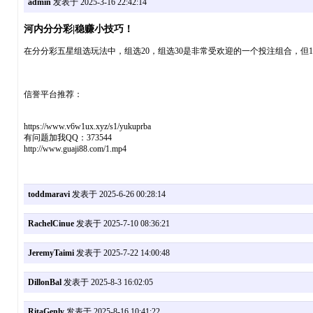
admin
发表于 2025-3-16 22:42:14
河内分分彩|稳赚小技巧！
在分分彩五星组选玩法中，组选20，组选30是非常受欢迎的一个投注组合，但
信誉平台推荐：
https://www.v6w1ux.xyz/s1/yukuprba
有问题加我QQ：373544
http://www.guaji88.com/1.mp4
toddmaravi
发表于 2025-6-26 00:28:14
RachelCinue
发表于 2025-7-10 08:36:21
JeremyTaimi
发表于 2025-7-22 14:00:48
DillonBal
发表于 2025-8-3 16:02:05
RitaGenly
发表于 2025-8-16 10:41:22