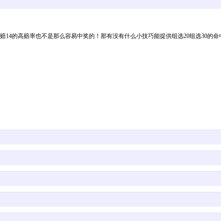
1赔14的高赔率也不是那么容易中奖的！那有没有什么小技巧能提供组选20组选30的