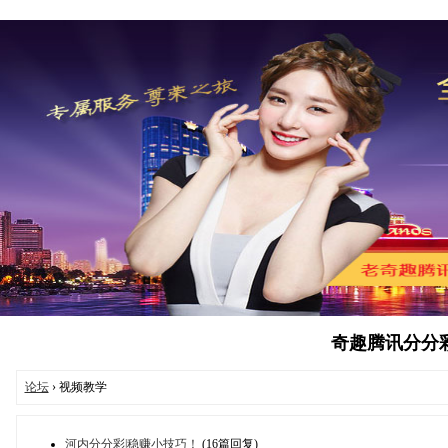
奇趣腾讯分分彩人
论坛
› 视频教学
河内分分彩|稳赚小技巧！
(16篇回复)